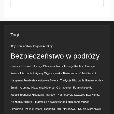
Tagi
Alpy Narciarstwo
Avignon Atrakcje
Bezpieczeństwo w podróży
Cannes Festiwal Filmowy
Chamonix Narty
Francja Kuchnia
Francja
Kultura
Hiszpania Aktywny Wypoczynek - Różnorodność Możliwości
Hiszpania Festiwale - Kolorowe Święta i Tradycje
Hiszpania Gastronomia -
Smaki i Aromaty
Hiszpania Historia - Od Imperium Rzymskiego do
Współczesności
Hiszpania Imprezy - Nocne Życie i Zabawa Bez Końca
Hiszpania Kultura - Tradycje i Nowoczesność
Hiszpania Muzea -
Skarbnice Sztuki i Historii
Hiszpania Parki Narodowe - Raj dla Miłośników