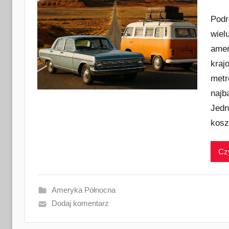
Podr
wiel
amer
kraj
metr
najb
Jedn
kosz
Czy
Ameryka Północna
Dodaj komentarz