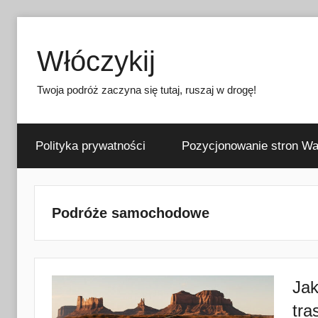
Przejdź
do
Włóczykij
treści
Twoja podróż zaczyna się tutaj, ruszaj w drogę!
Polityka prywatności
Pozycjonowanie stron W
Podróże samochodowe
Jak
tra