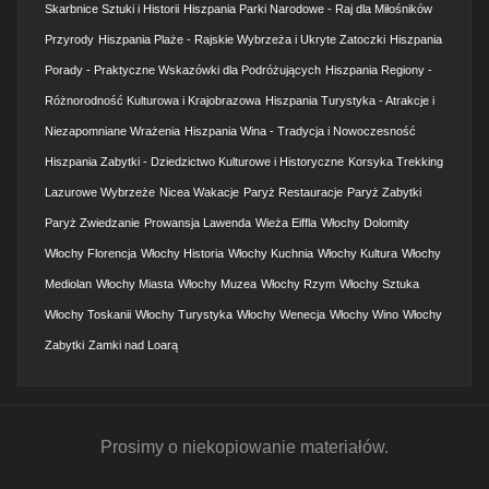
Skarbnice Sztuki i Historii
Hiszpania Parki Narodowe - Raj dla Miłośników
Przyrody
Hiszpania Plaże - Rajskie Wybrzeża i Ukryte Zatoczki
Hiszpania
Porady - Praktyczne Wskazówki dla Podróżujących
Hiszpania Regiony -
Różnorodność Kulturowa i Krajobrazowa
Hiszpania Turystyka - Atrakcje i
Niezapomniane Wrażenia
Hiszpania Wina - Tradycja i Nowoczesność
Hiszpania Zabytki - Dziedzictwo Kulturowe i Historyczne
Korsyka Trekking
Lazurowe Wybrzeże
Nicea Wakacje
Paryż Restauracje
Paryż Zabytki
Paryż Zwiedzanie
Prowansja Lawenda
Wieża Eiffla
Włochy Dolomity
Włochy Florencja
Włochy Historia
Włochy Kuchnia
Włochy Kultura
Włochy
Mediolan
Włochy Miasta
Włochy Muzea
Włochy Rzym
Włochy Sztuka
Włochy Toskanii
Włochy Turystyka
Włochy Wenecja
Włochy Wino
Włochy
Zabytki
Zamki nad Loarą
Prosimy o niekopiowanie materiałów.