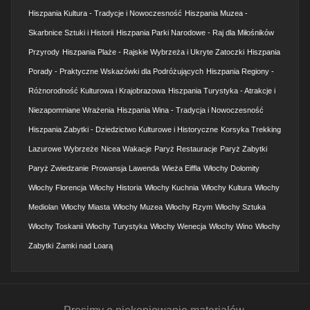
Hiszpania Kultura - Tradycje i Nowoczesność
Hiszpania Muzea -
Skarbnice Sztuki i Historii
Hiszpania Parki Narodowe - Raj dla Miłośników
Przyrody
Hiszpania Plaże - Rajskie Wybrzeża i Ukryte Zatoczki
Hiszpania
Porady - Praktyczne Wskazówki dla Podróżujących
Hiszpania Regiony -
Różnorodność Kulturowa i Krajobrazowa
Hiszpania Turystyka - Atrakcje i
Niezapomniane Wrażenia
Hiszpania Wina - Tradycja i Nowoczesność
Hiszpania Zabytki - Dziedzictwo Kulturowe i Historyczne
Korsyka Trekking
Lazurowe Wybrzeże
Nicea Wakacje
Paryż Restauracje
Paryż Zabytki
Paryż Zwiedzanie
Prowansja Lawenda
Wieża Eiffla
Włochy Dolomity
Włochy Florencja
Włochy Historia
Włochy Kuchnia
Włochy Kultura
Włochy
Mediolan
Włochy Miasta
Włochy Muzea
Włochy Rzym
Włochy Sztuka
Włochy Toskanii
Włochy Turystyka
Włochy Wenecja
Włochy Wino
Włochy
Zabytki
Zamki nad Loarą