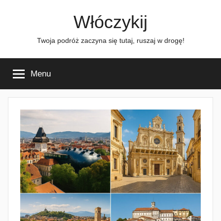
Przejdź
Włóczykij
do
treści
Twoja podróż zaczyna się tutaj, ruszaj w drogę!
Menu