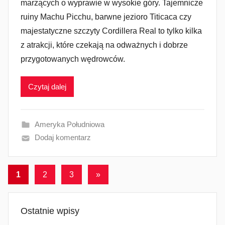
marzących o wyprawie w wysokie góry. Tajemnicze
ruiny Machu Picchu, barwne jezioro Titicaca czy
majestatyczne szczyty Cordillera Real to tylko kilka
z atrakcji, które czekają na odważnych i dobrze
przygotowanych wędrowców.
Czytaj dalej
Ameryka Południowa
Dodaj komentarz
Stronicowanie
Następne
1
2
3
»
wpisy
wpisów
Ostatnie wpisy