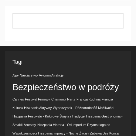
Tagi
Alpy Narciarstwo
Avignon Atrakcje
Bezpieczeństwo w podróży
Cannes Festiwal Filmowy
Chamonix Narty
Francja Kuchnia
Francja
Kultura
Hiszpania Aktywny Wypoczynek - Różnorodność Możliwości
Hiszpania Festiwale - Kolorowe Święta i Tradycje
Hiszpania Gastronomia -
Smaki i Aromaty
Hiszpania Historia - Od Imperium Rzymskiego do
Współczesności
Hiszpania Imprezy - Nocne Życie i Zabawa Bez Końca