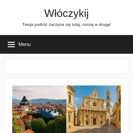
Przejdź
Włóczykij
do
treści
Twoja podróż zaczyna się tutaj, ruszaj w drogę!
Menu