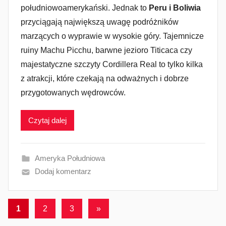
południowoamerykański. Jednak to
Peru i Boliwia
przyciągają największą uwagę podróżników
marzących o wyprawie w wysokie góry. Tajemnicze
ruiny Machu Picchu, barwne jezioro Titicaca czy
majestatyczne szczyty Cordillera Real to tylko kilka
z atrakcji, które czekają na odważnych i dobrze
przygotowanych wędrowców.
Czytaj dalej
Ameryka Południowa
Dodaj komentarz
Stronicowanie
Następne
1
2
3
»
wpisy
wpisów