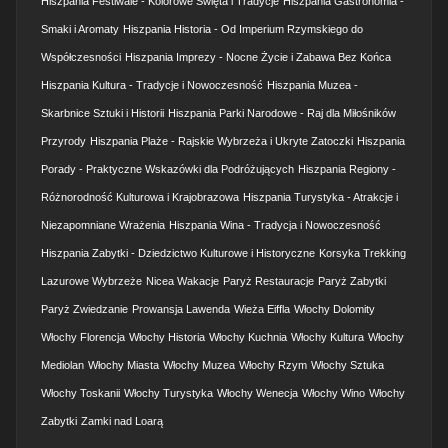
Hiszpania Festiwale - Kolorowe Święta i Tradycje
Hiszpania Gastronomia -
Smaki i Aromaty
Hiszpania Historia - Od Imperium Rzymskiego do
Współczesności
Hiszpania Imprezy - Nocne Życie i Zabawa Bez Końca
Hiszpania Kultura - Tradycje i Nowoczesność
Hiszpania Muzea -
Skarbnice Sztuki i Historii
Hiszpania Parki Narodowe - Raj dla Miłośników
Przyrody
Hiszpania Plaże - Rajskie Wybrzeża i Ukryte Zatoczki
Hiszpania
Porady - Praktyczne Wskazówki dla Podróżujących
Hiszpania Regiony -
Różnorodność Kulturowa i Krajobrazowa
Hiszpania Turystyka - Atrakcje i
Niezapomniane Wrażenia
Hiszpania Wina - Tradycja i Nowoczesność
Hiszpania Zabytki - Dziedzictwo Kulturowe i Historyczne
Korsyka Trekking
Lazurowe Wybrzeże
Nicea Wakacje
Paryż Restauracje
Paryż Zabytki
Paryż Zwiedzanie
Prowansja Lawenda
Wieża Eiffla
Włochy Dolomity
Włochy Florencja
Włochy Historia
Włochy Kuchnia
Włochy Kultura
Włochy
Mediolan
Włochy Miasta
Włochy Muzea
Włochy Rzym
Włochy Sztuka
Włochy Toskanii
Włochy Turystyka
Włochy Wenecja
Włochy Wino
Włochy
Zabytki
Zamki nad Loarą