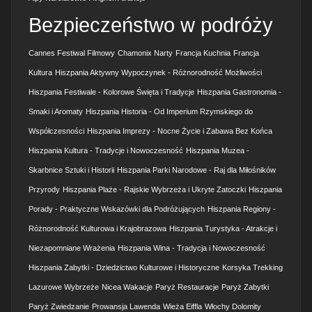
Bezpieczeństwo w podróży
Cannes Festiwal Filmowy
Chamonix Narty
Francja Kuchnia
Francja
Kultura
Hiszpania Aktywny Wypoczynek - Różnorodność Możliwości
Hiszpania Festiwale - Kolorowe Święta i Tradycje
Hiszpania Gastronomia -
Smaki i Aromaty
Hiszpania Historia - Od Imperium Rzymskiego do
Współczesności
Hiszpania Imprezy - Nocne Życie i Zabawa Bez Końca
Hiszpania Kultura - Tradycje i Nowoczesność
Hiszpania Muzea -
Skarbnice Sztuki i Historii
Hiszpania Parki Narodowe - Raj dla Miłośników
Przyrody
Hiszpania Plaże - Rajskie Wybrzeża i Ukryte Zatoczki
Hiszpania
Porady - Praktyczne Wskazówki dla Podróżujących
Hiszpania Regiony -
Różnorodność Kulturowa i Krajobrazowa
Hiszpania Turystyka - Atrakcje i
Niezapomniane Wrażenia
Hiszpania Wina - Tradycja i Nowoczesność
Hiszpania Zabytki - Dziedzictwo Kulturowe i Historyczne
Korsyka Trekking
Lazurowe Wybrzeże
Nicea Wakacje
Paryż Restauracje
Paryż Zabytki
Paryż Zwiedzanie
Prowansja Lawenda
Wieża Eiffla
Włochy Dolomity