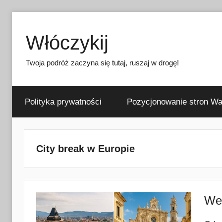
Przejdź
do
Włóczykij
treści
Twoja podróż zaczyna się tutaj, ruszaj w drogę!
Polityka prywatności
Pozycjonowanie stron W
City break w Europie
Wee