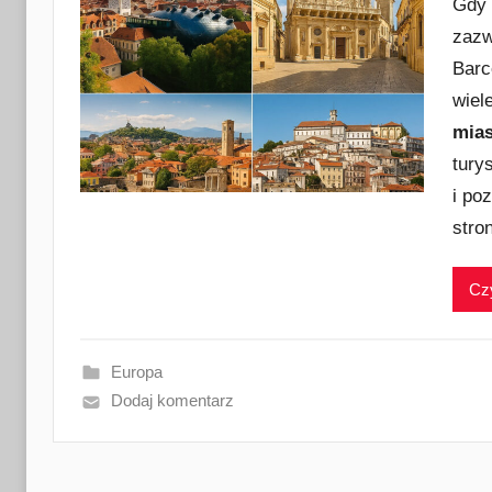
Gdy 
zazw
Barc
wiel
mias
tury
i po
stro
Czy
Europa
Dodaj komentarz