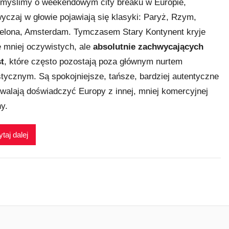
myślimy o weekendowym city breaku w Europie,
yczaj w głowie pojawiają się klasyki: Paryż, Rzym,
elona, Amsterdam. Tymczasem Stary Kontynent kryje
e mniej oczywistych, ale
absolutnie zachwycających
t
, które często pozostają poza głównym nurtem
stycznym. Są spokojniejsze, tańsze, bardziej autentyczne
zwalają doświadczyć Europy z innej, mniej komercyjnej
ny.
taj dalej