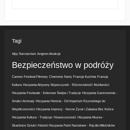
Tagi
Alpy Narciarstwo
Avignon Atrakcje
Bezpieczeństwo w podróży
Cannes Festiwal Filmowy
Chamonix Narty
Francja Kuchnia
Francja
Kultura
Hiszpania Aktywny Wypoczynek - Różnorodność Możliwości
Hiszpania Festiwale - Kolorowe Święta i Tradycje
Hiszpania Gastronomia -
Smaki i Aromaty
Hiszpania Historia - Od Imperium Rzymskiego do
Współczesności
Hiszpania Imprezy - Nocne Życie i Zabawa Bez Końca
Hiszpania Kultura - Tradycje i Nowoczesność
Hiszpania Muzea -
Skarbnice Sztuki i Historii
Hiszpania Parki Narodowe - Raj dla Miłośników