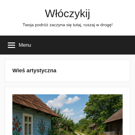
Przejdź
Włóczykij
do
treści
Twoja podróż zaczyna się tutaj, ruszaj w drogę!
Menu
Wieś artystyczna