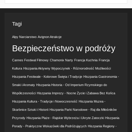
Tagi
Alpy Narciarstwo
Avignon Atrakcje
Bezpieczeństwo w podróży
Cannes Festiwal Filmowy
Chamonix Narty
Francja Kuchnia
Francja
Kultura
Hiszpania Aktywny Wypoczynek - Różnorodność Możliwości
Hiszpania Festiwale - Kolorowe Święta i Tradycje
Hiszpania Gastronomia -
Smaki i Aromaty
Hiszpania Historia - Od Imperium Rzymskiego do
Współczesności
Hiszpania Imprezy - Nocne Życie i Zabawa Bez Końca
Hiszpania Kultura - Tradycje i Nowoczesność
Hiszpania Muzea -
Skarbnice Sztuki i Historii
Hiszpania Parki Narodowe - Raj dla Miłośników
Przyrody
Hiszpania Plaże - Rajskie Wybrzeża i Ukryte Zatoczki
Hiszpania
Porady - Praktyczne Wskazówki dla Podróżujących
Hiszpania Regiony -